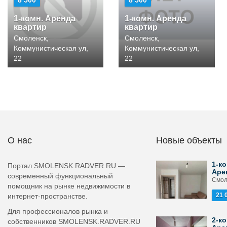
8 500
8 500
1-комн. Аренда
1-комн. Аренда
квартир
квартир
Смоленск,
Смоленск,
Коммунистическая ул,
Коммунистическая ул,
22
22
О нас
Новые объекты
1-ко
Портал SMOLENSK.RADVER.RU —
Аре
современный функциональный
Смол
помощник на рынке недвижимости в
21 
интернет-пространстве.
Для профессионалов рынка и
2-ко
собственников SMOLENSK.RADVER.RU