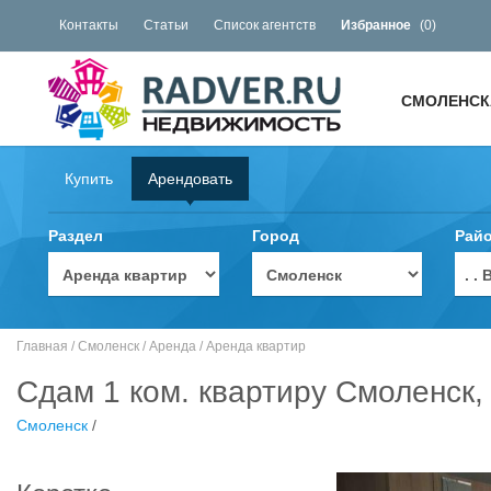
Контакты
Статьи
Список агентств
Избранное
(
0
)
СМОЛЕНСК
Купить
Арендовать
Раздел
Город
Рай
. 
Главная
/
Смоленск
/
Аренда
/
Аренда квартир
Сдам 1 ком. квартиру Смоленск,
Смоленск
/